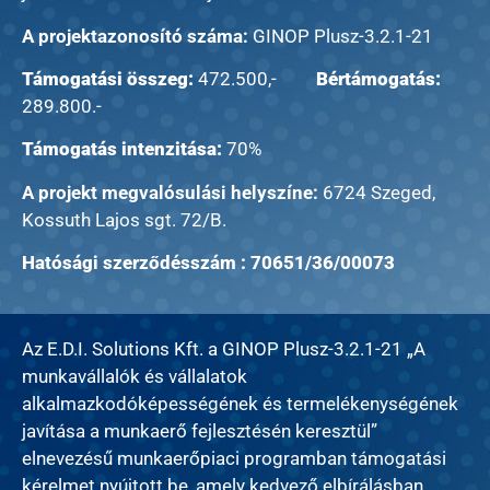
A projektazonosító száma:
GINOP Plusz-3.2.1-21
Támogatási összeg:
472.500,-
Bértámogatás:
289.800.-
Támogatás intenzitása:
70%
A projekt megvalósulási helyszíne:
6724 Szeged,
Kossuth Lajos sgt. 72/B.
Hatósági szerződésszám : 70651/36/00073
Az E.D.I. Solutions Kft. a GINOP Plusz-3.2.1-21 „A
munkavállalók és vállalatok
alkalmazkodóképességének és termelékenységének
javítása a munkaerő fejlesztésén keresztül”
elnevezésű munkaerőpiaci programban támogatási
kérelmet nyújtott be, amely kedvező elbírálásban