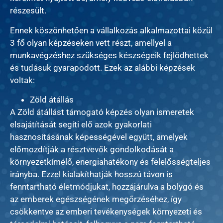
részesült.
Ennek köszönhetően a vállalkozás alkalmazottai közül
3 fő olyan képzéseken vett részt, amellyel a
munkavégzéshez szükséges készségeik fejlődhettek
és tudásuk gyarapodott. Ezek az alábbi képzések
voltak:
Zöld átállás
A Zöld átállást támogató képzés olyan ismeretek
elsajátítását segíti elő azok gyakorlati
hasznosításának képességével együtt, amelyek
előmozdítják a résztvevők gondolkodását a
környezetkímélő, energiahatékony és felelősségteljes
irányba. Ezzel kialakíthatják hosszú távon is
fenntartható életmódjukat, hozzájárulva a bolygó és
az emberek egészségének megőrzéséhez, így
csökkentve az emberi tevékenységek környezeti és