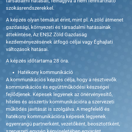
társadalmi hatásait, felhagyva a nem fenntartható
szokásrendszerekkel.
A képzés olyan témákat érint, mint pl. A zöld átmenet
gazdasági, környezeti és társadalmi hatásainak
áttekintése, Az ENSZ Zöld Gazdaság
kezdeményezésének átfogó céljai vagy Éghajlati
változások hatásai.
A képzés időtartama 28 óra.
Hatékony kommunikáció
A kommunikációs képzés célja, hogy a résztvevők
kommunikációs és együttműködési készségei
fejlődjenek. Képesek legyenek az önérvényesítő,
hiteles és asszertív kommunikációra a szervezeti
működés javítását is szolgálva. A megfelelő és
hatékony kommunikációra képesek legyenek
egyenrangú partnerként, vezetőként, beosztottként,
szervezeti egység képviseletében egyaránt.