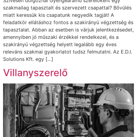
Szívesen dolgoznál Gyengeáramú szerelőként egy
szakmailag tapasztalt és szervezett csapattal? Bővülés
miatt keressük kis csapatunk negyedik tagját! A
feladatkör ellátáshoz fontos a szakirányú végzettség és
tapasztalat. Abban az esetben is várjuk jelentkezésedet,
amennyiben jó műszaki érzékkel rendelkezel, és a
szakirányú végzettség helyett legalább egy éves
releváns szakmai gyakorlatot tudsz felmutatni. Az E.D.I.
Solutions Kft. egy […]
Villanyszerelő